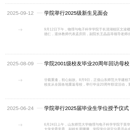
2025-09-12
学院举行2025级新生见面会
9月12日下午，物理与电子科学学院于长清湖校区文浚楼
德仁，退休教师代表孟庆田，副院长王晶晶等领导老师出
级全体本科生、研究生参加。谢德仁对新生的到来表示
程、办学特色和人才培养成果。同时对同学们提出四点
希望同学们能在大学阶段坚定方向、...
2025-08-09
学院2001级校友毕业20周年回访母校
廿载重逢，初心如故。8月9日，正值山东师范大学建校7
校友从全国各地重返母校，举行毕业20周年联谊活动，
副校长蔡阳健、原副校长王传奎出席师生交流活动并致
晶、副院长张超、教师代表李健、王公堂以及2001级辅
级校友、山东省实验中学孟庆鹏主持。...
2025-06-24
学院举行2025届毕业生学位授予仪式
6月24日上午，山东师范大学物理与电子科学学院于英华
大学党委常委、副校长周珊珊，学院学位评定分委员会