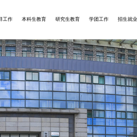
群工作
本科生教育
研究生教育
学团工作
招生就
论学习
·
师范认证
·
招生工作
·
学工动态
·
招生
织建设
·
本科专业
·
培养管理
·
团委
·
就业
织活动
·
培养方案
·
学位授予
·
团校
检工作
·
物电课程
·
研究生开题答辩公告
·
学生会
会活动
·
教学成果
·
规章制度
·
规章制度
·
实验教学与管理
·
常用下载
·
奖助工作
·
实验教学中心
·
通知公告
·
心灵港湾