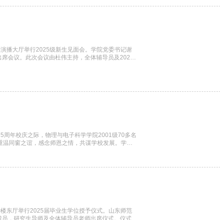
演播大厅举行2025级新生见面会。学院党委书记谢
席会议。此次会议由杜伟主持，全体辅导员及2025
最热烈的欢迎与诚挚的祝贺，并介绍了学校的发展历
期望：胸怀家国、扎实本领、勇于创新、沉淀品德，他
5周年校庆之际，物理与电子科学学院2001级70多名
重温同窗之谊，感念师恩之情，共谋学校发展。学校
辞。学院负责同志学院党委书记谢德仁、副院长王晶
导员向玉贞、黄春霞参加了座谈活动。座谈会由2001
楼东厅举行2025届毕业生学位授予仪式。山东师范
成员，研究生导师及全体辅导员老师出席仪式。仪式由