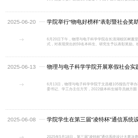
学院党委书记谢德仁主持，2025届全体毕业生参加仪
周珊珊副校长及各位领导、导师共同为毕业生行“拨穗礼
握手、合影留念。毕业的骊歌已然唱响，...
2025-06-20
学院举行“物电好榜样”表彰暨社会奖
6月20日下午，物理与电子科学学院在长清湖校区树蕙堂
式，对表现突出的59名本科生、研究生予以表彰奖励。
视雅建设工程有限公司董事长陈实，大恒光电山东区大
琛，山东师润文化科技有限公司品牌经理秦富民，山东
参会。校团委书记尹弢，...
2025-06-13
物理与电子科学学院开展寒假社会实
6月13日，物理与电子科学学院于文昌楼105报告厅
委书记、学工办主任方芳，2022级本科生辅导员姚方圆，
参会。首先，活动对寒假社会实践优秀团队和个人进行表
精心设计涵盖科学启蒙、艺术素养、传统文化等多元化课程
形式为乡村儿童带去知识与欢乐。...
2025-06-08
学院学生在第三届“凌特杯”通信系统
2025年5月18日，第三届“凌特杯”通信系统设计大