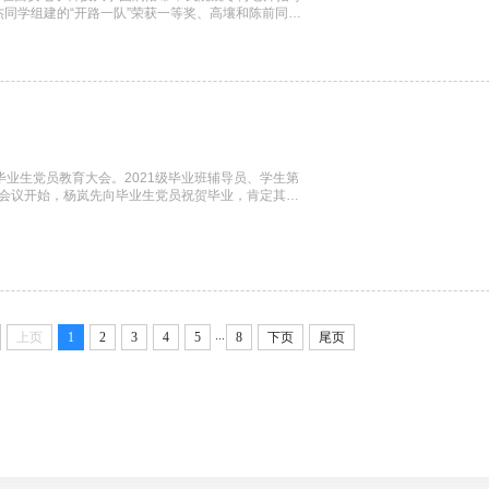
同学组建的“开路一队”荣获一等奖、高壤和陈前同学
事上的历史突破。本届大赛由西安电子科技大学联合教
子科技大学、北京邮电大学、国防科技大学、北京信息
开毕业生党员教育大会。2021级毕业班辅导员、学生第
议。会议开始，杨岚先向毕业生党员祝贺毕业，肯定其在
展组织关系转接培训，明确不及时转接后果：连续6个
响组织生活参与、党员权利行使，还可能造成档案材料
...
上页
1
2
3
4
5
8
下页
尾页