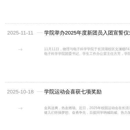
2025-11-11
学院举办2025年度新团员入团宣誓仪
11月11日，物理与电子科学学院于长清湖校区文澜楼F4
电子科学学院团委书记、学生工作办公室主任方芳，学院
员共同参加此次仪式。入团仪式由方芳主持。活动伊始
烈祝贺。方芳表示，新团员要牢记入团日期、团员身份
动，在思想、学习和生活中发挥先锋模范作用，...
2025-10-18
学院运动会喜获七项奖励
金风送爽，热血燃场。近日，2025年校园运动会在长
健儿们怀揣梦想、奋勇争先，后援同学呐喊助威、热力
春激昂的运动赞歌。开幕式上，物电学院方阵迈着整齐
坚毅，创意十足的队列展示与铿锵有力的口号，既展现
闪耀光芒。绽放的青春风采与浓厚的团队氛围交相辉映，.