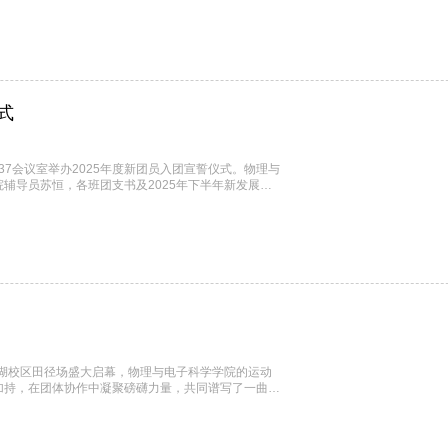
式
37会议室举办2025年度新团员入团宣誓仪式。物理与
辅导员苏恒，各班团支书及2025年下半年新发展团
，方芳代表学院团组织对新加入团组织的同学们表示热
和入团誓词，自觉遵守团的纪律，积极参与团组织活
清湖校区田径场盛大启幕，物理与电子科学学院的运动
加持，在团体协作中凝聚磅礴力量，共同谱写了一曲青
矫健的步伐入场，一张张热情洋溢的脸庞上写满自信与
了师生们蓬勃向上的精神风貌，也彰显了集体荣誉感的
..