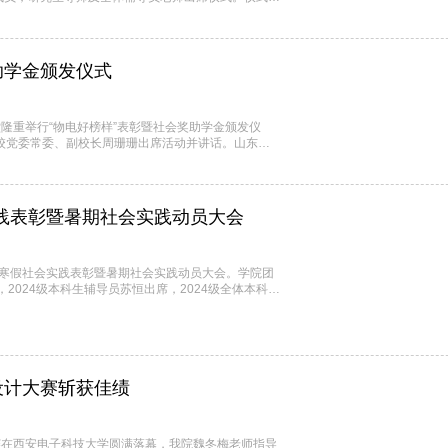
式。在雄壮激昂的国歌声中，学位授予仪式正式开始。
”、扶正学位帽，郑重授予学位证书，并与毕业生亲切
助学金颁发仪式
隆重举行“物电好榜样”表彰暨社会奖助学金颁发仪
校党委常委、副校长周珊珊出席活动并讲话。山东博
区经理王浩然，山东万腾数字科技有限公司人力总监邹
师大翰林文创项目总监郑欣瑞等捐资助学企业嘉宾受邀
践表彰暨暑期社会实践动员大会
举办寒假社会实践表彰暨暑期社会实践动员大会。学院团
2024级本科生辅导员苏恒出席，2024级全体本科生
彰。"禹梦同行队"扎根基层教育八载，团队成员每年
体系，通过"趣味实验课堂""非遗手作工坊"等创新
设计大赛斩获佳绩
赛决赛在西安电子科技大学圆满落幕，我院魏冬梅老师指导