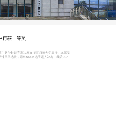
·
创新创业
·
通知公告
中再获一等奖
校师范生教学技能竞赛决赛在浙江师范大学举行。本届竞
经过层层选拔，最终564名选手进入决赛。我院2022
23级物理学专业尤宇航同学荣获初中科学组全国三等
和学院领导的统筹指导下，迅速组建了由高守宝、高