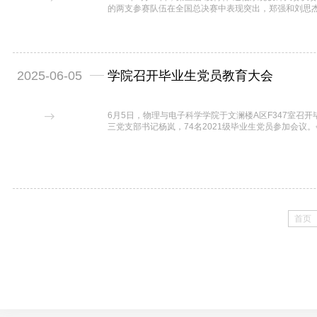
的两支参赛队伍在全国总决赛中表现突出，郑强和刘思杰
组建的“那不队”荣获二等奖，实现了学院和学校在该赛
育部通信原理课程虚拟教研室联合主办、东南大学、电
科技大学、武汉凌特电子技术有限公司协办，...
2025-06-05
学院召开毕业生党员教育大会
6月5日，物理与电子科学学院于文澜楼A区F347室召
三党支部书记杨岚，74名2021级毕业生党员参加会
校担当，寄语牢记党员身份，新征程践行使命。随后开
月不参加组织生活等，会被认定自行脱党；未转接将影
缺失。同时强调党员材料需全覆盖检查，...
首页