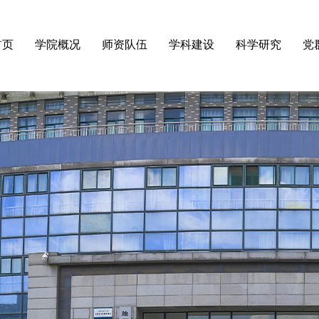
首页
学院概况
师资队伍
学科建设
科学研究
党
·
学院简介
·
杰出人才
·
物理学（省高水平学科）
·
科研通知
·
理
·
领导团队
·
博导硕导
·
电子科学与技术
·
科研进展
·
组
·
组织机构
·
在职教师
·
信息与通信工程
·
科研团队
·
组
·
学院院史
·
退休教师
·
光学工程
·
科研机构
·
纪
·
先优表彰
·
教育学
·
大型仪器
·
工
·
教育学硕士
·
工程硕士