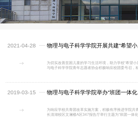
2021-04-28
物理与电子科学学院开展共建“希望小
为切实改善贫困儿童的学习生活环境，助力学校“希望小
与电子科学学院青年志愿者协会积极响应校团委号召，精
行中。学院青志协采用线上与线下相结合的形式，不仅
施上，对“希望小屋”项目进行初步宣传，还利用云端优
与者转...
2019-03-15
物理与电子科学学院举办“班团一体化
为响应学校共青团改革实施方案，积极有序推进学院共青
长清湖校区文澜楼A区347报告厅举行主题为“班团一体
次会议，学院各年级团支部的100多名团干部参会。​
学院数学本1502班团支部交流了本班共青团工作经验。
团委号召，...