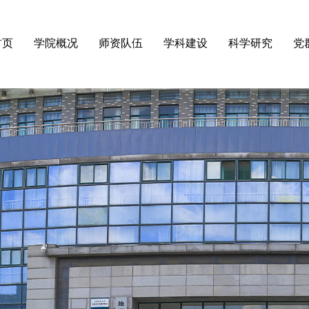
首页
学院概况
师资队伍
学科建设
科学研究
党
·
学院简介
·
杰出人才
·
物理学（省高水平学科）
·
科研通知
·
理
·
领导团队
·
博导硕导
·
电子科学与技术
·
科研进展
·
组
·
组织机构
·
在职教师
·
信息与通信工程
·
科研团队
·
组
·
学院院史
·
退休教师
·
光学工程
·
科研机构
·
纪
·
先优表彰
·
教育学
·
大型仪器
·
工
·
教育学硕士
·
工程硕士