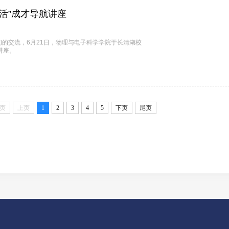
活”成才导航讲座
的交流，6月21日，物理与电子科学学院于长清湖校
讲座。
页
上页
1
2
3
4
5
下页
尾页