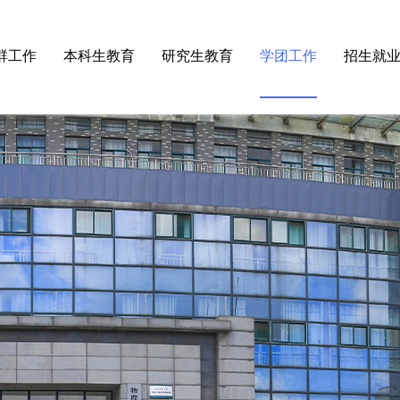
群工作
本科生教育
研究生教育
学团工作
招生就
论学习
·
师范认证
·
招生工作
·
学工动态
·
招生
织建设
·
本科专业
·
培养管理
·
团委
·
就业
织活动
·
培养方案
·
学位授予
·
团校
检工作
·
物电课程
·
研究生开题答辩公告
·
学生会
会活动
·
教学成果
·
规章制度
·
规章制度
·
实验教学与管理
·
常用下载
·
奖助工作
·
实验教学中心
·
通知公告
·
心灵港湾