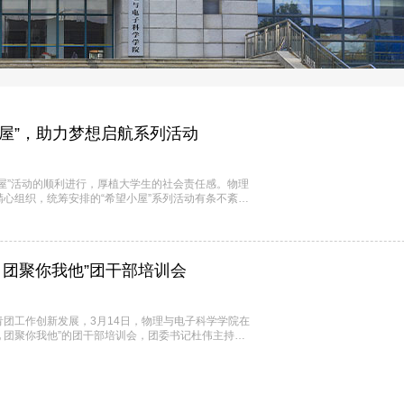
·
创新创业
·
通知公告
屋”，助力梦想启航系列活动
屋”活动的顺利进行，厚植大学生的社会责任感。物理
心组织，统筹安排的“希望小屋”系列活动有条不紊进
基于各学院电子屏幕、公告栏、海报等校内基础宣传设
势，借助微信公众号、微博等互联网平台媒介，鼓励参
 团聚你我他”团干部培训会
团工作创新发展，3月14日，物理与电子科学学院在
化 团聚你我他”的团干部培训会，团委书记杜伟主持本
会议伊始，培训会首先邀请校级十佳团支部、数学与统计
作为“班团一体化”试点团支部，该团支部积极响应学校