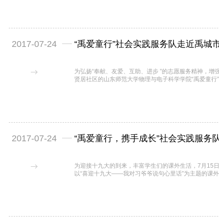
2017-07-24
“禹爱童行”社会实践服务队走近禹城
为弘扬“奉献、友爱、互助、进步 ”的志愿服务精神，增
贤居社区的山东师范大学物理与电子科学学院“禹爱童行
心，...
2017-07-24
“禹爱童行，携手成长”社会实践服务
为迎接十九大的到来，丰富学生们的课外生活，7月15日
以“喜迎十九大——我对习爷爷说句心里话”为主题的课
合，促进...